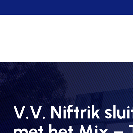
Home
Clubinfo
Junio
V.V. Niftrik slu
met het Mix – 