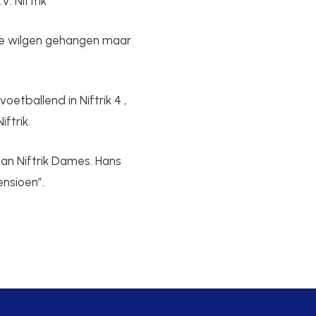
V. Niftrik
de wilgen gehangen maar
oetballend in Niftrik 4 ,
ftrik.
an Niftrik Dames. Hans
ensioen”.