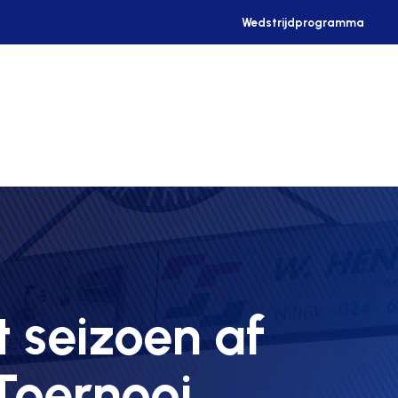
Wedstrijdprogramma
ren
Senioren
Fotogalerij
Evenementen
S
it seizoen af
Toernooi