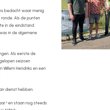
ams bedacht waar menig
 ronde. Als de punten
te in de eindstand
was in de algemene
ingen. Als eerste de
fgelopen seizoen
en Willem Hendriks en een
.
van dienst hebben.
aar ! en staan nog steeds