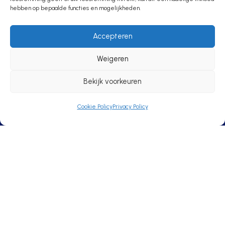
en gezelligheid,
hebben op bepaalde functies en mogelijkheden.
samenkomen!
Accepteren
Weigeren
Bekijk voorkeuren
Wedstrijdprogramma
Cookie Policy
Privacy Policy
V.V. Niftrik
Lagestraat 19
6606 AB
Niftrik