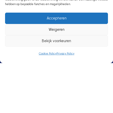
en gezelligheid,
hebben op bepaalde functies en mogelijkheden.
samenkomen!
Accepteren
Weigeren
Bekijk voorkeuren
Wedstrijdprogramma
Cookie Policy
Privacy Policy
V.V. Niftrik
Lagestraat 19
6606 AB
Niftrik