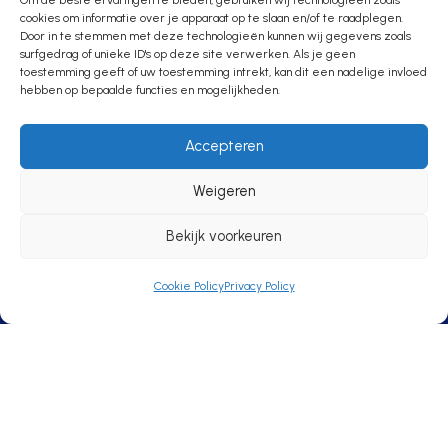
cookies om informatie over je apparaat op te slaan en/of te raadplegen.
Door in te stemmen met deze technologieën kunnen wij gegevens zoals
surfgedrag of unieke ID's op deze site verwerken. Als je geen
toestemming geeft of uw toestemming intrekt, kan dit een nadelige invloed
Informatie
hebben op bepaalde functies en mogelijkheden.
Wedstrijden programma
Accepteren
Afgelastingen
Bestuur
Weigeren
Historie
Bekijk voorkeuren
90-Jarig bestaan
Cookie Policy
Privacy Policy
© Copyright 2025 V.V. Niftrik | F14 Concept & Design