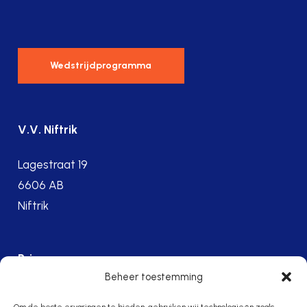
Wedstrijdprogramma
V.V. Niftrik
Lagestraat 19
6606 AB
Niftrik
Privacy
Beheer toestemming
Privacy Policy
Om de beste ervaringen te bieden, gebruiken wij technologieën zoals